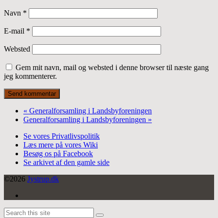
Navn
*
E-mail
*
Websted
Gem mit navn, mail og websted i denne browser til næste gang
jeg kommenterer.
Post
comment
«
Generalforsamling i Landsbyforeningen
Generalforsamling i Landsbyforeningen
»
Se vores Privatlivspolitik
Læs mere på vores Wiki
Besøg os på Facebook
Se arkivet af den gamle side
©2026
Jystrup.dk
Facebook
Back
Search