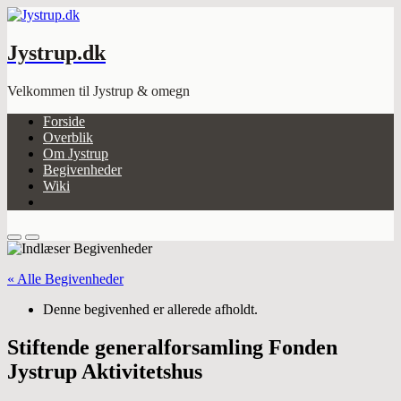
Skip
to
content
Jystrup.dk
Velkommen til Jystrup & omegn
Forside
Overblik
Om Jystrup
Begivenheder
Wiki
Close
menu
Search
Menu
Toggle
« Alle Begivenheder
Denne begivenhed er allerede afholdt.
Stiftende generalforsamling Fonden
Jystrup Aktivitetshus