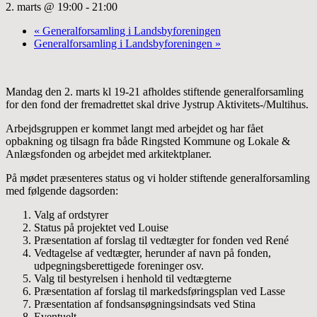
2. marts @ 19:00
-
21:00
«
Generalforsamling i Landsbyforeningen
Generalforsamling i Landsbyforeningen
»
Mandag den 2. marts kl 19-21 afholdes stiftende generalforsamling
for den fond der fremadrettet skal drive Jystrup Aktivitets-/Multihus.
Arbejdsgruppen er kommet langt med arbejdet og har fået
opbakning og tilsagn fra både Ringsted Kommune og Lokale &
Anlægsfonden og arbejdet med arkitektplaner.
På mødet præsenteres status og vi holder stiftende generalforsamling
med følgende dagsorden:
Valg af ordstyrer
Status på projektet ved Louise
Præsentation af forslag til vedtægter for fonden ved René
Vedtagelse af vedtægter, herunder af navn på fonden,
udpegningsberettigede foreninger osv.
Valg til bestyrelsen i henhold til vedtægterne
Præsentation af forslag til markedsføringsplan ved Lasse
Præsentation af fondsansøgningsindsats ved Stina
Eventuelt