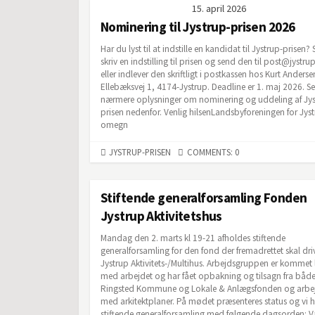
15. april 2026
Nominering til Jystrup-prisen 2026
Har du lyst til at indstille en kandidat til Jystrup-prisen? 
skriv en indstilling til prisen og send den til post@jystru
eller indlever den skriftligt i postkassen hos Kurt Anderse
Ellebæksvej 1, 4174-Jystrup. Deadline er 1. maj 2026. Se
nærmere oplysninger om nominering og uddeling af Jys
prisen nedenfor. Venlig hilsenLandsbyforeningen for Jys
omegn
CATEGORIES
JYSTRUP-PRISEN
COMMENTS: 0
Stiftende generalforsamling Fonden
Jystrup Aktivitetshus
Mandag den 2. marts kl 19-21 afholdes stiftende
generalforsamling for den fond der fremadrettet skal dri
Jystrup Aktivitets-/Multihus. Arbejdsgruppen er kommet 
med arbejdet og har fået opbakning og tilsagn fra båd
Ringsted Kommune og Lokale & Anlægsfonden og arbe
med arkitektplaner. På mødet præsenteres status og vi 
stiftende generalforsamling med følgende dagsorden: Va