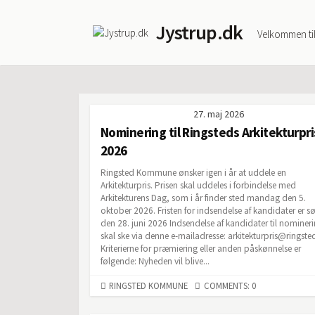
Skip
to
Jystrup.dk
Velkommen ti
content
27. maj 2026
Nominering til Ringsteds Arkitekturpri
2026
Ringsted Kommune ønsker igen i år at uddele en
Arkitekturpris. Prisen skal uddeles i forbindelse med
Arkitekturens Dag, som i år finder sted mandag den 5.
oktober 2026. Fristen for indsendelse af kandidater er 
den 28. juni 2026 Indsendelse af kandidater til nomineri
skal ske via denne e-mailadresse: arkitekturpris@ringste
Kriterierne for præmiering eller anden påskønnelse er
følgende: Nyheden vil blive...
CATEGORIES
RINGSTED KOMMUNE
COMMENTS: 0