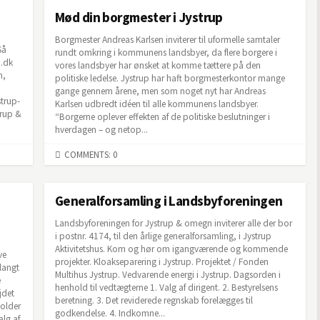
Mød din borgmester i Jystrup
Borgmester Andreas Karlsen inviterer til uformelle samtaler
Så
rundt omkring i kommunens landsbyer, da flere borgere i
p.dk
vores landsbyer har ønsket at komme tættere på den
n,
politiske ledelse. Jystrup har haft borgmesterkontor mange
gange gennem årene, men som noget nyt har Andreas
trup-
Karlsen udbredt idéen til alle kommunens landsbyer.
trup &
“Borgerne oplever effekten af de politiske beslutninger i
hverdagen – og netop...
COMMENTS: 0
Generalforsamling i Landsbyforeningen
Landsbyforeningen for Jystrup & omegn inviterer alle der bor
i postnr. 4174, til den årlige generalforsamling, i Jystrup
Aktivitetshus. Kom og hør om igangværende og kommende
ve
projekter. Kloakseparering i Jystrup. Projektet / Fonden
langt
Multihus Jystrup. Vedvarende energi i Jystrup. Dagsorden i
e
henhold til vedtægterne 1. Valg af dirigent. 2. Bestyrelsens
jdet
beretning. 3. Det reviderede regnskab forelægges til
holder
godkendelse. 4. Indkomne...
lg af