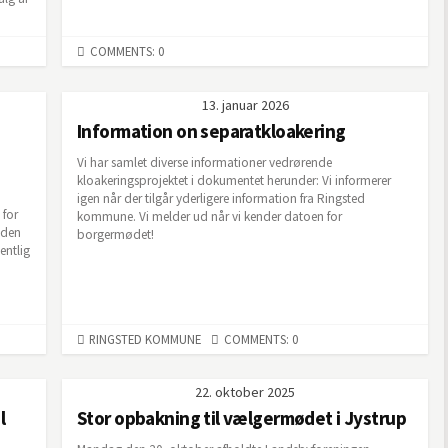
COMMENTS: 0
13. januar 2026
Information on separatkloakering
Vi har samlet diverse informationer vedrørende
kloakeringsprojektet i dokumentet herunder: Vi informerer
igen når der tilgår yderligere information fra Ringsted
 for
kommune. Vi melder ud når vi kender datoen for
nden
borgermødet!
entlig
n
CATEGORIES
RINGSTED KOMMUNE
COMMENTS: 0
22. oktober 2025
l
Stor opbakning til vælgermødet i Jystrup