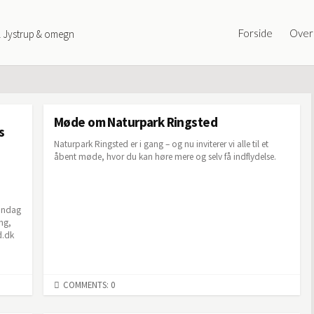
Forside
Overb
l Jystrup & omegn
Møde om Naturpark Ringsted
s
Naturpark Ringsted er i gang – og nu inviterer vi alle til et
åbent møde, hvor du kan høre mere og selv få indflydelse.
søndag
ng,
d.dk
COMMENTS: 0